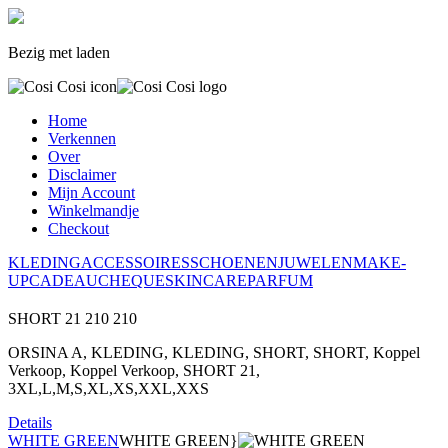
Bezig met laden
Home
Verkennen
Over
Disclaimer
Mijn Account
Winkelmandje
Checkout
KLEDING
ACCESSOIRES
SCHOENEN
JUWELEN
MAKE-
UP
CADEAUCHEQUE
SKINCARE
PARFUM
SHORT 21
210
210
ORSINA A, KLEDING, KLEDING, SHORT, SHORT, Koppel
Verkoop, Koppel Verkoop, SHORT 21,
3XL,L,M,S,XL,XS,XXL,XXS
Details
WHITE GREEN
WHITE GREEN}